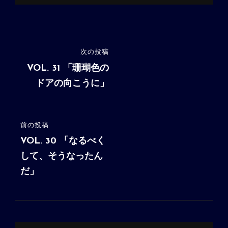
投
次の投稿
次
稿
の
VOL. 31 「珊瑚色の
投
ドアの向こうに」
ナ
稿
ビ
ゲ
前の投稿
前
ー
の
VOL. 30 「なるべく
シ
投
して、そうなったん
稿
だ」
ョ
ン