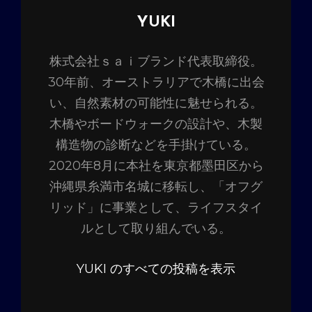
投
YUKI
稿
株式会社ｓａｉブランド代表取締役。
者:
30年前、オーストラリアで木橋に出会
い、自然素材の可能性に魅せられる。
木橋やボードウォークの設計や、木製
構造物の診断などを手掛けている。
2020年8月に本社を東京都墨田区から
沖縄県糸満市名城に移転し、「オフグ
リッド」に事業として、ライフスタイ
ルとして取り組んでいる。
YUKI のすべての投稿を表示