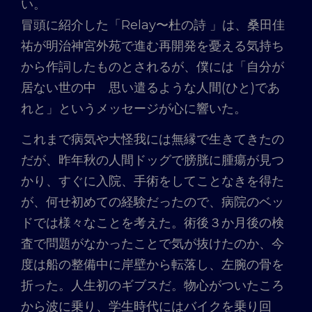
い。
冒頭に紹介した「Relay〜杜の詩 」は、桑田佳
祐が明治神宮外苑で進む再開発を憂える気持ち
から作詞したものとされるが、僕には「自分が
居ない世の中 思い遣るような人間(ひと)であ
れと」というメッセージが心に響いた。
これまで病気や大怪我には無縁で生きてきたの
だが、昨年秋の人間ドッグで膀胱に腫瘍が見つ
かり、すぐに入院、手術をしてことなきを得た
が、何せ初めての経験だったので、病院のベッ
ドでは様々なことを考えた。術後３か月後の検
査で問題がなかったことで気が抜けたのか、今
度は船の整備中に岸壁から転落し、左腕の骨を
折った。人生初のギブスだ。物心がついたころ
から波に乗り、学生時代にはバイクを乗り回