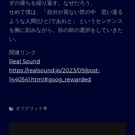
ずの過ちを繰り返す。なぜだろう。
せめて僕は、「自分が居ない世の中 思い遣る
ような人間(ひと)であれと」 というセンテンス
を胸に刻みながら、目の前の選択をしていきた
い。
関連リンク
Real Sound
https://realsound.jp/2023/09/post-
1440541.html#goog_rewarded
カ
オフグリッド考
テ
ゴ
リ
ー