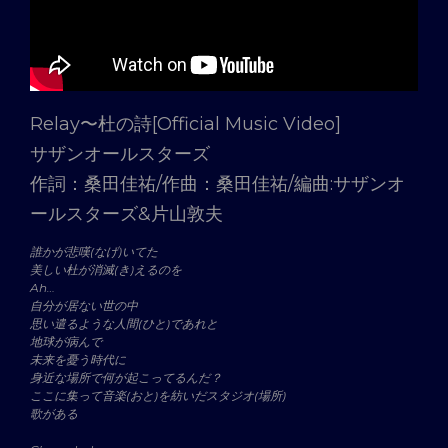
Relay〜杜の詩[Official Music Video]
サザンオールスターズ
作詞：桑田佳祐/作曲：桑田佳祐/編曲:サザンオ
ールスターズ&片山敦夫
誰かが悲嘆(なげ)いてた
美しい杜が消滅(き)えるのを
Ah…
自分が居ない世の中
思い遣るような人間(ひと)であれと
地球が病んで
未来を憂う時代に
身近な場所で何が起こってるんだ？
ここに集って音楽(おと)を紡いだスタジオ(場所)
歌がある