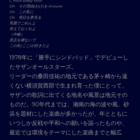
C’mon baby now
Oh その理由(わけ)を Answer
Oh この私に
Oh 明日を夢見る
馬鹿でごめんよ
答えておくれよ
（中略）
意志を継ないで
この杜(ここ)が好きだよ
1978年に「勝手にシンドバッド」でデビューし
たサザンオールスターズ。
リーダーの桑田佳祐の地元である茅ヶ崎から遠
くない横須賀西部で生まれ育った僕にとって、
サザンの歌詞に出てくる地名や風景は地元その
ものだ。90年代までは、湘南の海の波や風、砂
浜を題材にした楽曲が多かったが、年とともに
いつしか反戦や平和への願いを謳ったものや、
最近では環境をテーマにした楽曲までと幅広