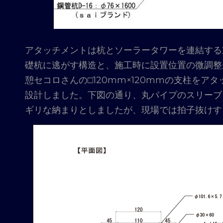
アタッチメントは杭とソーラータワーを連結する
礎杭に逃がす構造と、施工時に設置位置の微調整
憩セコロさんの□120mm×120mmの支柱を
設計しました。下図の通り、丸パイプのスリーブ
ギリな納まりとしましたが、現場では拍子抜けす