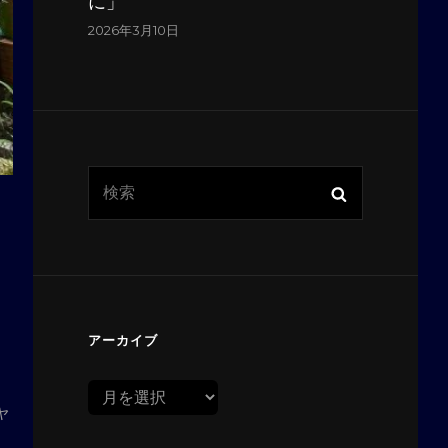
に」
2026年3月10日
検
検
索:
索
アーカイブ
ア
ャ
ー