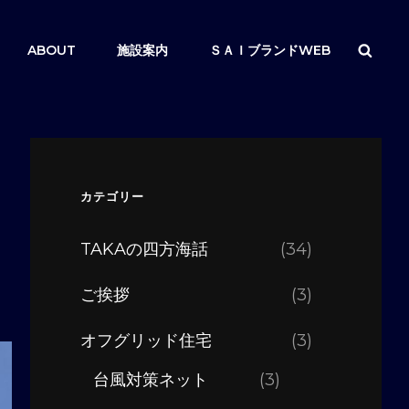
検
ABOUT
施設案内
ＳＡＩブランドWEB
索
カテゴリー
TAKAの四方海話
(34)
ご挨拶
(3)
オフグリッド住宅
(3)
台風対策ネット
(3)