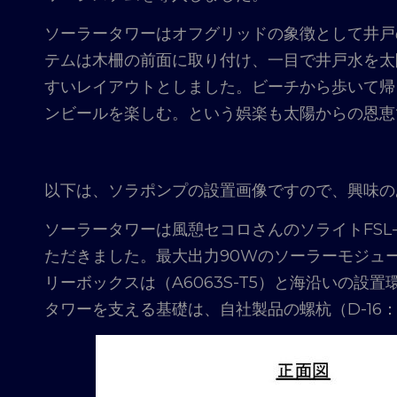
ソーラータワーはオフグリッドの象徴として井戸
テムは木柵の前面に取り付け、一目で井戸水を太
すいレイアウトとしました。ビーチから歩いて帰
ンビールを楽しむ。という娯楽も太陽からの恩恵
以下は、ソラポンプの設置画像ですので、興味の
ソーラータワーは風憩セコロさんのソライトFSL-
ただきました。最大出力90Wのソーラーモジュール
リーボックスは（A6063S-T5）と海沿いの設
タワーを支える基礎は、自社製品の螺杭（D-16：