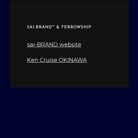
カ
イ
ブ
SAI-BRAND™ & FERROWSHIP
sai-BRAND website
Ken Cruise OKINAWA