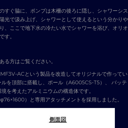
のすぐ脇に、ポンプは木柵の後ろに隠し、シャワーシス
陽光で汲み上げ、シャワーとして使えるという分かりや
り、ここで地下水の冷たい水でシャワーを浴び、オリオ
です。
ある方はご覧ください。
MF3V-ACという製品を改造してオリジナルで作ってい
を頂部に搭載し、ポール（A6005CS-T5）、 バッテ
置環境を考えたアルミニウムの構造体です。
φ76×1600）と専用アタッチメントを採用しました。