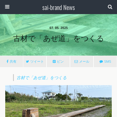
sai-brand News
07. 05. 2025
古材で「あぜ道」をつくる
共有
ツイート
ピン
メール
SMS
古材で「あぜ道」をつくる