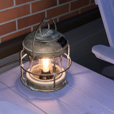
「会
社
か
ら
の
オ
フ
グ
リ
ッ
ド」