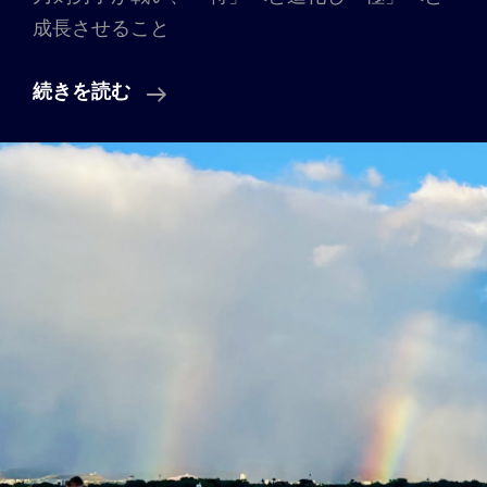
成長させること
Vol.
続きを読む
12
「モ
ノ
に
は
魂
が
宿
る」