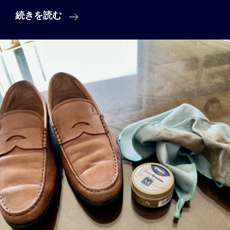
Vol.
続きを読む
10
「ブ
ッ
ク
エ
ン
ド
と
万
年
筆
と」