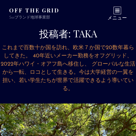
OFF THE GRID
Saiブランド地球事業部
メニュー
投稿者:
TAKA
これまで百数十か国を訪れ、欧米７か国で20数年暮ら
してきた。 40年近いメーカー勤務をオフグリッド、
2022年ハワイ・オアフ島へ移住し、 グローバルな生活
から一転、ロコとして生きる。今は大学経営の一翼を
担い、若い学生たちが世界で活躍できるよう導いてい
る。