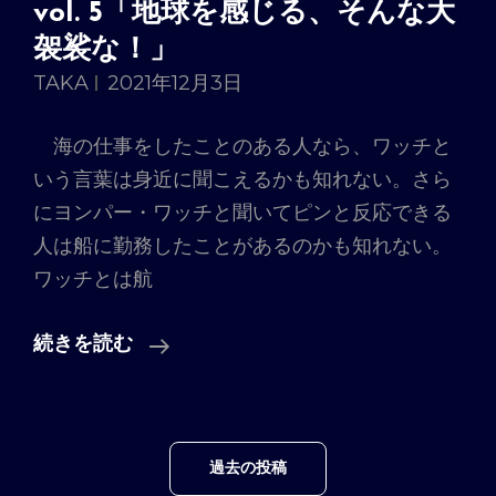
vol. 5「地球を感じる、そんな大
袈裟な！」
TAKA
2021年12月3日
海の仕事をしたことのある人なら、ワッチと
いう言葉は身近に聞こえるかも知れない。さら
にヨンパー・ワッチと聞いてピンと反応できる
人は船に勤務したことがあるのかも知れない。
ワッチとは航
Vol.
続きを読む
5「地
球
を
投
過去の投稿
感
稿