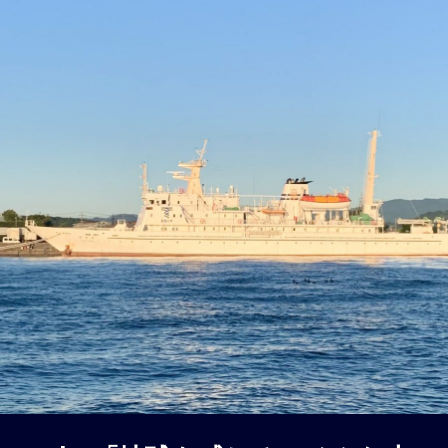
の
オ
フ
グ
リ
ッ
ド」