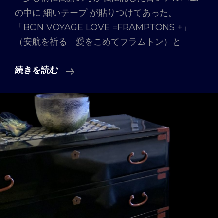
の中に 細いテープ が貼りつけてあった。
「BON VOYAGE LOVE =FRAMPTONS +」
（安航を祈る 愛をこめてフラムトン）と
Vol.
続きを読む
13
「停
電
の
恩
恵」