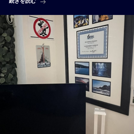
Vol.
続きを読む
9
「ハ
ワ
イ
に
は
靴
職
人
が
必
要」