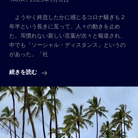
ようやく終息したかに感じるコロナ騒ぎも２
年半という長きに亙って、人々の動きを止め
た。耳慣れない新しい言葉が次々と報道され、
中でも「ソーシャル・ディスタンス」というの
があった。「社
Vol.
続きを読む
14
「距
離
感
っ
て