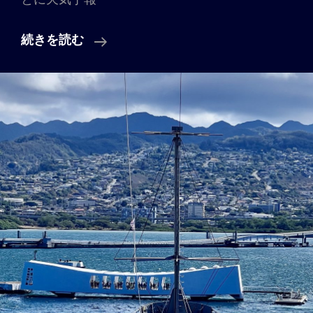
Vol.
続きを読む
11
「虹
と
流
れ
星
を
観
る
暮
ら
し」