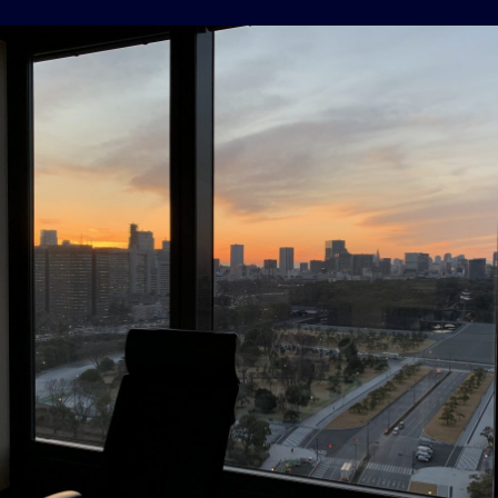
8
「テ
レ
ビ
か
ら
の
オ
フ
グ
リ
ッ
ド」