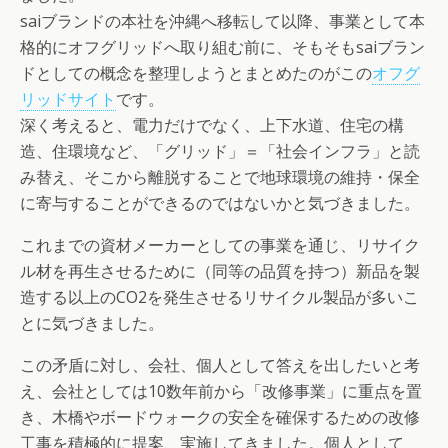
saiブランドの本社を沖縄へ移転して以降、事業として本
格的にオフグリッドへ取り組む前に、そもそもsaiブラン
ドとしての概念を整理しようとまとめたのがこの
オフグ
リッドサイト
です。
深く考えると、電力だけでなく、上下水道、住宅の構
造、住環境など、「グリッド」＝「社会インフラ」と読
み替え、そこから離脱することで地球環境の維持・保全
に寄与することができるのではないかと気づきました。
これまでの資材メーカーとしての事業を通じ、リサイク
ル材を再生させるために（同等の品質を持つ）新品を製
造する以上のCO2を発生させるリサイクル製品が多いこ
とに気づきました。
この矛盾に対し、会社、個人として答えを出したいと考
え、会社としては10数年前から「改修事業」に重点を置
き、木橋やボードウォークの安全を確保するための改修
工事を積極的に提案、実施してきました。個人として