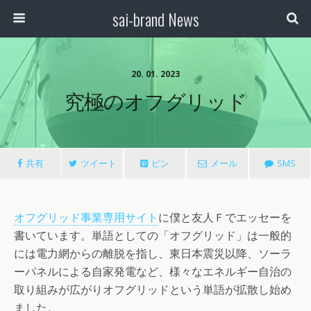
sai-brand News
20. 01. 2023
究極のオフグリッド
共有
ツイート
ピン
メール
SMS
オフグリッド事業専用サイト
に僕と友人Ｆでエッセーを
書いています。単語としての「オフグリッド」は一般的
には電力網からの離脱を指し、東日本震災以降、ソーラ
ーパネルによる自家発電など、様々なエネルギー自治の
取り組みが広がりオフグリッドという単語が拡散し始め
ました。