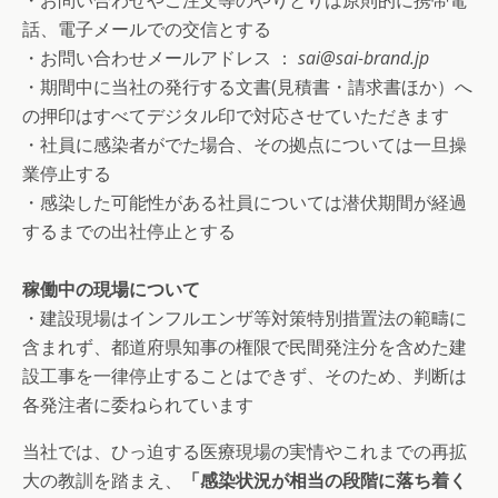
・お問い合わせやご注文等のやりとりは原則的に携帯電
話、電子メールでの交信とする
・お問い合わせメールアドレス ：
sai@sai-brand.jp
・期間中に当社の発行する文書(見積書・請求書ほか）へ
の押印はすべてデジタル印で対応させていただきます
・社員に感染者がでた場合、その拠点については一旦操
業停止する
・感染した可能性がある社員については潜伏期間が経過
するまでの出社停止とする
稼働中の現場について
・建設現場はインフルエンザ等対策特別措置法の範疇に
含まれず、都道府県知事の権限で民間発注分を含めた建
設工事を一律停止することはできず、そのため、判断は
各発注者に委ねられています
当社では、ひっ迫する医療現場の実情やこれまでの再拡
大の教訓を踏まえ、
「感染状況が相当の段階に落ち着く