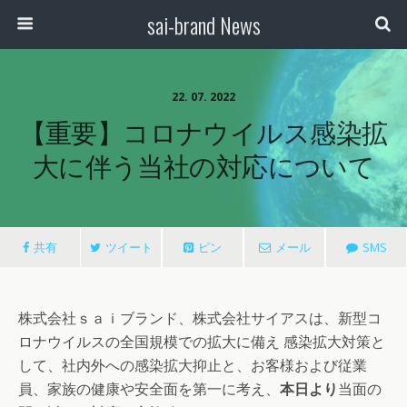
sai-brand News
22. 07. 2022
【重要】コロナウイルス感染拡
大に伴う当社の対応について
共有
ツイート
ピン
メール
SMS
株式会社ｓａｉブランド、株式会社サイアスは、新型コ
ロナウイルスの全国規模での拡大に備え 感染拡大対策と
して、社内外への感染拡大抑止と、お客様および従業
員、家族の健康や安全面を第一に考え、
本日より
当面の