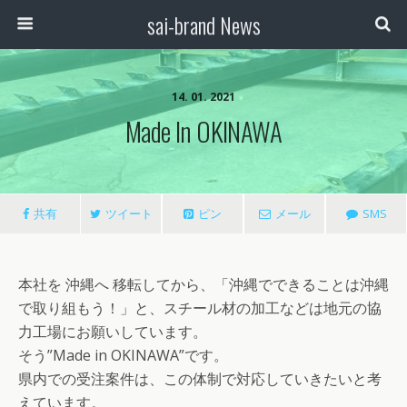
sai-brand News
14. 01. 2021
Made In OKINAWA
共有
ツイート
ピン
メール
SMS
本社を 沖縄へ 移転してから、「沖縄でできることは沖縄
で取り組もう！」と、スチール材の加工などは地元の協
力工場にお願いしています。
そう”Made in OKINAWA”です。
県内での受注案件は、この体制で対応していきたいと考
えています。