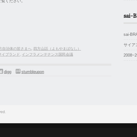
ご覧ください。
sai-
sai-
サイア
方自治体の皆さまへ
,
‪四方山話（よもやまばなし）‬
サイブランド
,
インフラメンテナンス国民会議
2008
digg
stumbleupon
ved.