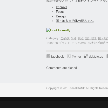
製品情報など詳しくは
弊社メインサイト
を
Improve
Focus
Design
国・地方自治体の皆さまへ
Category :
‪ご挨拶‬
,
改修
,
視点
,
設計理念
,
国・地
Tags :
saiブランド
,
デッキ改修
,
木材劣化診断
,
facebook
Twitter
del.icio.us
Comments are closed.
Copyright © 2015 sai-BRAND All Rights Reser