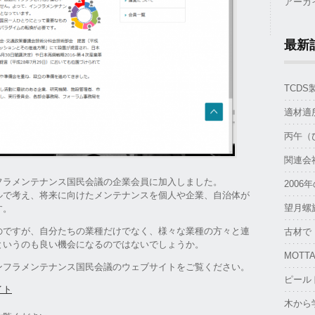
アーカ
最新
TCD
適材適
丙午（
関連会
フラメンテナンス国民会議の企業会員に加入しました。
2006
ルで考え、将来に向けたメンテナンスを個人や企業、自治体が
望月螺
す。
のですが、自分たちの業種だけでなく、様々な業種の方々と連
古材で
というのも良い機会になるのではないでしょうか。
MOTTA
ンフラメンテナンス国民会議のウェブサイトをご覧ください。
ピール
イト
木から