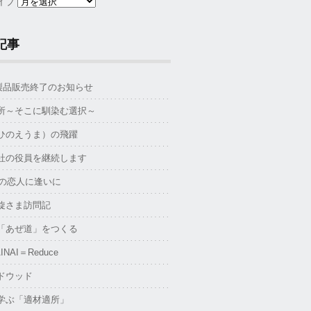
イブ
記事
S製品販売終了のお知らせ
所～そこに馴染む選択～
ひのえうま）の飛躍
社の役員を継続します
年の恋人に逢いに
旋さま訪問記
「あぜ道」をつくる
INAI＝Reduce
ドウッド
学ぶ「適材適所」