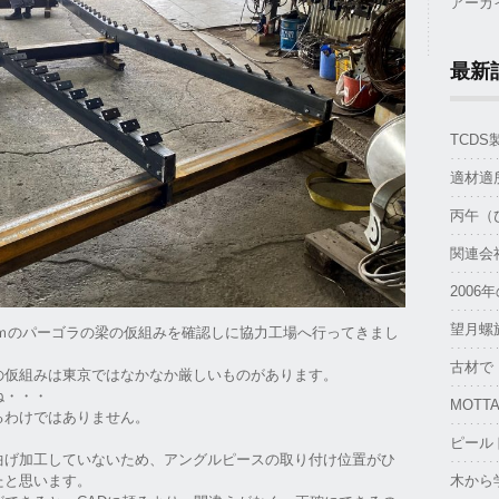
アーカ
最新
TCD
適材適
丙午（
関連会
2006
望月螺
2.0ｍのパーゴラの梁の仮組みを確認しに協力工場へ行ってきまし
古材で
の仮組みは東京ではなかなか厳しいものがあります。
ね・・・
MOTTA
るわけではありません。
ピール
曲げ加工していないため、アングルピースの取り付け位置がひ
木から
たと思います。