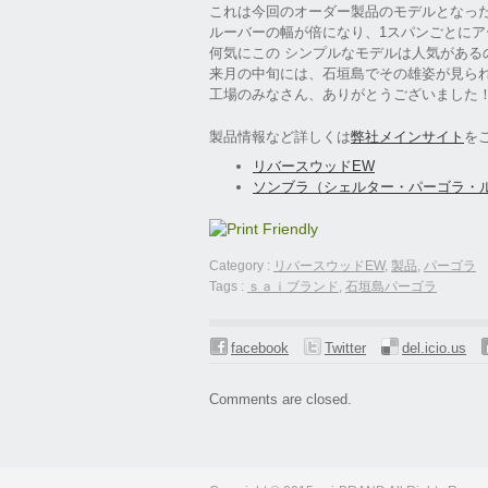
これは今回のオーダー製品のモデルとなっ
ルーバーの幅が倍になり、1スパンごとに
何気にこの シンプルなモデルは人気がある
来月の中旬には、石垣島でその雄姿が見ら
工場のみなさん、ありがとうございました
製品情報など詳しくは
弊社メインサイト
を
リバースウッドEW
ソンブラ（シェルター・パーゴラ・
Category :
リバースウッドEW
,
製品
,
パーゴラ
Tags :
ｓａｉブランド
,
石垣島パーゴラ
facebook
Twitter
del.icio.us
Comments are closed.