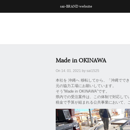
sai-BRAND website
Made in OKINAWA
On 14. 01. 2021 by sai1525
本社を 沖縄へ 移転してから、「沖縄でで
元の協力工場にお願いしています。
そう”Made in OKINAWA”です。
県内での受注案件は、この体制で対応して
税金で予算が組まれる公共事業において、