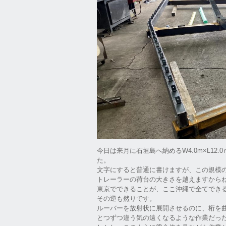
今日は来月に石垣島へ納めるW4.0m×L1
た。
文字にすると普通に書けますが、この規模
トレーラーの荷台の大きさを越えますから
東京でできることが、ここ沖縄で全てでき
その逆も然りです。
ルーバーを放射状に展開させるのに、桁を
とつずつ違う気の遠くなるような作業だっ