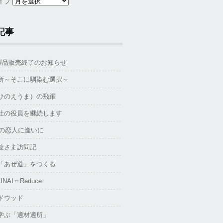
イブ
記事
S製品販売終了のお知らせ
所～そこに馴染む選択～
ひのえうま）の飛躍
社の役員を継続します
年の恋人に逢いに
旋さま訪問記
「あぜ道」をつくる
INAI＝Reduce
ドウッド
学ぶ「適材適所」