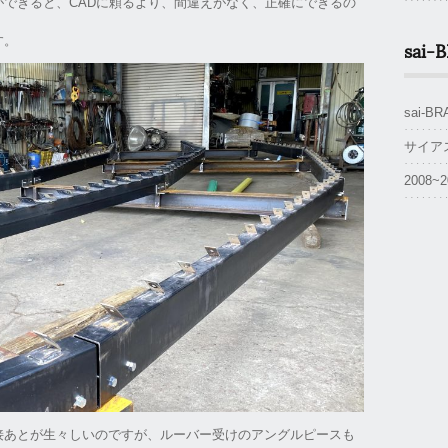
できると、CADに頼るより、間違えがなく、正確にできるの
す。
sai-
sai-
サイア
2008
接あとが生々しいのですが、ルーバー受けのアングルピースも