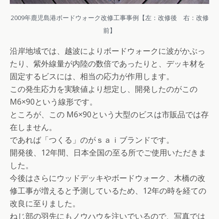
2009年鹿児島港ボードウォーク改修工事事例【左：改修後 右：改修
前】
沿岸地域では、越波によりボードウォークに波がかぶっ
たり、紫外線量が内陸の数倍であったりと、デッキ材を
固定するビスには、相当の応力が作用します。
この発生応力を実験値より想定し、開発したのがこの
M6×90という線形です。
ところが、この M6×90という大型のビスは市販品では存
在しません。
であれば「つくる」のがｓａｉブランドです。
開発後、12年間、日本全国の至る所でご使用いただきま
した。
今後はさらにウッドデッキやボードウォーク、木橋の改
修工事が増えると予測しているため、12年の時を経ての
改良に至りました。
ねじ部の羽先にもノウハウを注いでいるので、写真では