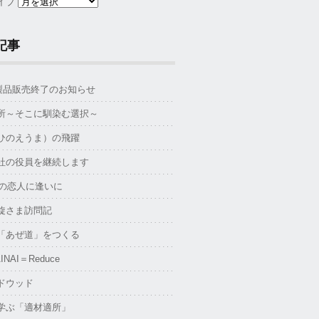
イブ
記事
S製品販売終了のお知らせ
所～そこに馴染む選択～
ひのえうま）の飛躍
社の役員を継続します
年の恋人に逢いに
旋さま訪問記
「あぜ道」をつくる
INAI＝Reduce
ドウッド
学ぶ「適材適所」