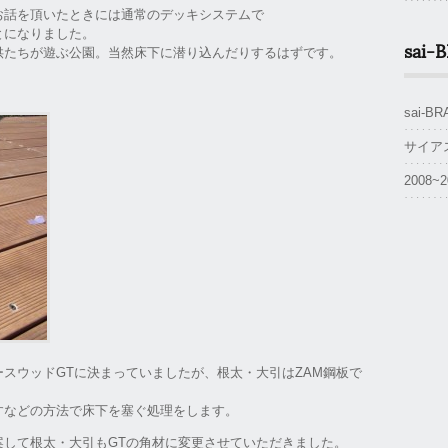
お話を頂いたときには通常のデッキシステムで
とになりました。
sai-
供たちが遊ぶ公園。当然床下に潜り込んだりするはずです。
sai-
サイア
2008
スウッドGTに決まっていましたが、根太・大引はZAM鋼板で
すなどの方法で床下を塞ぐ処理をします。
案して根太・大引もGTの角材に変更させていただきました。