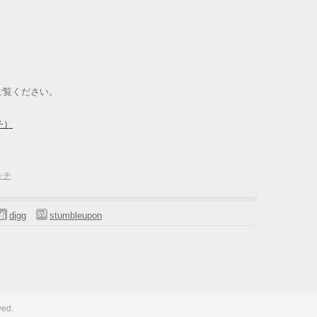
ご覧ください。
チ）
ンチ
digg
stumbleupon
ved.