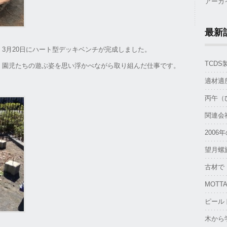
アーカ
最新
3月20日にハート型デッキベンチが完成しました。
TCD
。園児たちの遊ぶ姿を思い浮かべながら取り組んだ仕事です。
適材適
丙午（
関連会
2006
望月螺
古材で
MOTTA
ピール
木から