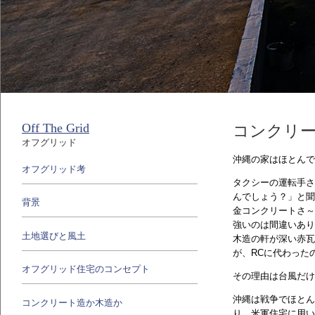
Off The Grid
コンクリ
オフグリッド
沖縄の家はほとんで
オフグリッド考
タクシーの運転手さ
んでしょう？」と聞
背景
金コンクリートさ～
強いのは間違いあり
土地選びと風土
木造の軒が深い赤瓦
が、RCに代わった
オフグリッド住宅のコンセプト
その理由は台風だけ
沖縄は戦争でほとん
コンクリート造か木造か
り、米軍住宅に用い