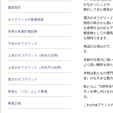
がなかったことや、
建築意匠
移行してきた歴史が
電力のオフグリッド
オフグリッドの要素技術
熱性の高さから熱い
を使用するのがエア
木材の炭素貯蔵効果
構造物としての通気
も期待できます。
下水のオフグリッド
海辺の土地なので、
す。
上水のオフグリッド（雨水の活用）
木材の引張力に強い
より高い剛性を持た
上水のオフグリッド（古井戸の活用）
木材は私たちの専門
化）のも大きな魅力
電力のオフグリッド
私たちに〝100年
里道を「パス」として整備
モノを押し付けるの
る。」
事業計画
これがsaiブラン