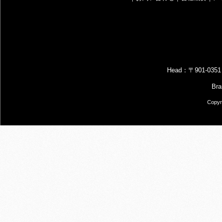
Head：〒901-
B
Copyr