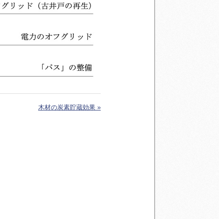
木材の炭素貯蔵効果 »