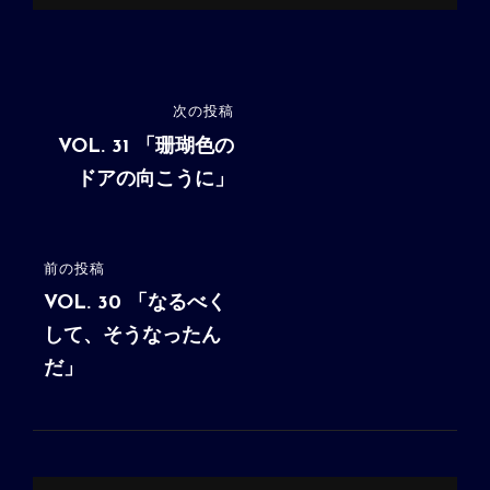
投
次の投稿
次
稿
の
VOL. 31 「珊瑚色の
投
ドアの向こうに」
ナ
稿
ビ
ゲ
前の投稿
前
ー
の
VOL. 30 「なるべく
シ
投
して、そうなったん
稿
だ」
ョ
ン