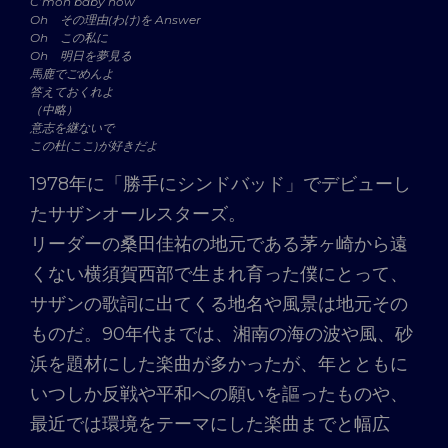
C’mon baby now
Oh その理由(わけ)を Answer
Oh この私に
Oh 明日を夢見る
馬鹿でごめんよ
答えておくれよ
（中略）
意志を継ないで
この杜(ここ)が好きだよ
1978年に「勝手にシンドバッド」でデビューし
たサザンオールスターズ。
リーダーの桑田佳祐の地元である茅ヶ崎から遠
くない横須賀西部で生まれ育った僕にとって、
サザンの歌詞に出てくる地名や風景は地元その
ものだ。90年代までは、湘南の海の波や風、砂
浜を題材にした楽曲が多かったが、年とともに
いつしか反戦や平和への願いを謳ったものや、
最近では環境をテーマにした楽曲までと幅広