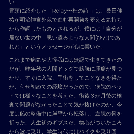
い。
冒頭に紹介した「Relay〜杜の詩 」は、桑田佳
祐が明治神宮外苑で進む再開発を憂える気持ち
から作詞したものとされるが、僕には「自分が
居ない世の中 思い遣るような人間(ひと)であ
れと」というメッセージが心に響いた。
これまで病気や大怪我には無縁で生きてきたの
だが、昨年秋の人間ドッグで膀胱に腫瘍が見つ
かり、すぐに入院、手術をしてことなきを得た
が、何せ初めての経験だったので、病院のベッ
ドでは様々なことを考えた。術後３か月後の検
査で問題がなかったことで気が抜けたのか、今
度は船の整備中に岸壁から転落し、左腕の骨を
折った。人生初のギブスだ。物心がついたころ
から波に乗り、学生時代にはバイクを乗り回