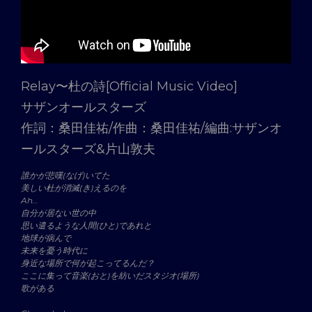
Relay〜杜の詩[Official Music Video]
サザンオールスターズ
作詞：桑田佳祐/作曲：桑田佳祐/編曲:サザンオ
ールスターズ&片山敦夫
誰かが悲嘆(なげ)いてた
美しい杜が消滅(き)えるのを
Ah…
自分が居ない世の中
思い遣るような人間(ひと)であれと
地球が病んで
未来を憂う時代に
身近な場所で何が起こってるんだ？
ここに集って音楽(おと)を紡いだスタジオ(場所)
歌がある