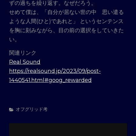
ずの過ちを繰り返す。なぜだろう。
せめて僕は、「自分が居ない世の中 思い遣る
ような人間(ひと)であれと」 というセンテンス
を胸に刻みながら、目の前の選択をしていきた
い。
関連リンク
Real Sound
https://realsound.jp/2023/09/post-
1440541.html#goog_rewarded
カ
オフグリッド考
テ
ゴ
リ
ー