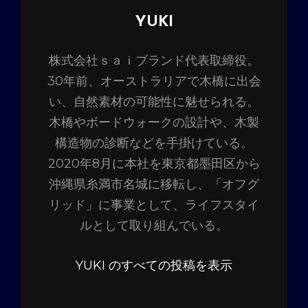
投
YUKI
稿
株式会社ｓａｉブランド代表取締役。
者:
30年前、オーストラリアで木橋に出会
い、自然素材の可能性に魅せられる。
木橋やボードウォークの設計や、木製
構造物の診断などを手掛けている。
2020年8月に本社を東京都墨田区から
沖縄県糸満市名城に移転し、「オフグ
リッド」に事業として、ライフスタイ
ルとして取り組んでいる。
YUKI のすべての投稿を表示