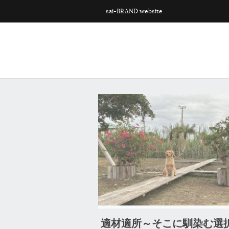
sai-BRAND website
0 Comment
0 Comment
適材適所～そこに馴染む選