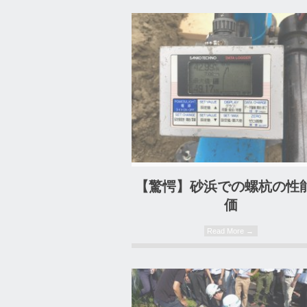
0 Comment
0 Comment
【驚愕】砂浜での螺杭の性
価
Read More →
0 Comment