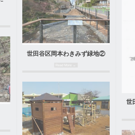
-
16. 03. 2020
世田谷区岡本わきみず緑地②
Read More →
0 Comment
世