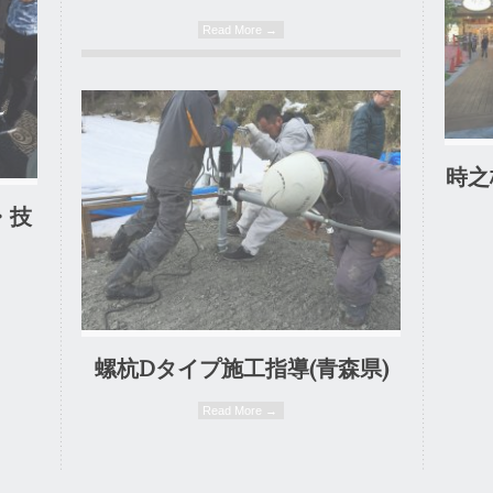
Read More →
0 Comment
時之
・技
螺杭Dタイプ施工指導(青森県)
Read More →