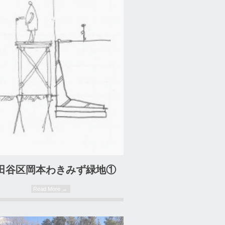
05. 03. 2019
田谷区岡本わきみず緑地①
Read More →