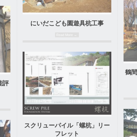
19. 12. 2017
にいだこども園遊具杭工事
Read More →
0 Comment
鶴
能評
スクリューパイル「螺杭」リー
12. 07. 2017
フレット