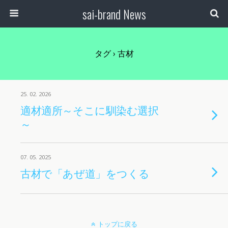
sai-brand News
タグ › 古材
25. 02. 2026
適材適所～そこに馴染む選択
～
07. 05. 2025
古材で「あぜ道」をつくる
トップに戻る