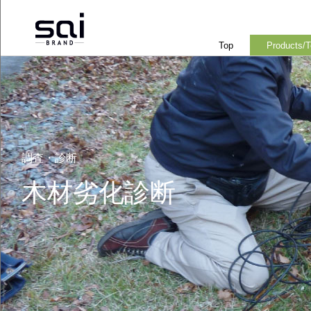
Top
Products/
調査・診断
木材劣化診断