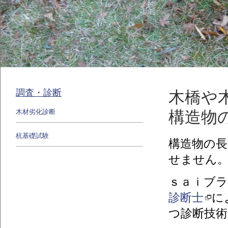
調査・診断
木橋や
木材劣化診断
構造物
杭基礎試験
構造物の長
せません
ｓａｉブラ
診断士
に
つ診断技