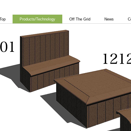
Top
Products/Technology
Off The Grid
News
C