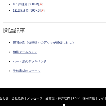
401詳細図 [850KB]
1212詳細図 [893KB]
関連記事
鶴間公園（杭基礎）のデッキが完成しました
和風クールベンチ
ハート形のデッキベンチ
天然素材のスツール
合わせ
｜
会社概要
｜
メッセージ
｜
受賞歴・特許取得
｜
CSR
｜
採用情報
｜
サイ