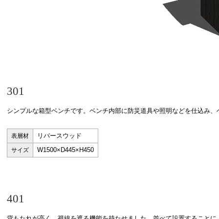
301
シンプルな箱型ベンチです。ベンチ内部に防災道具や照明などを仕込み、
リバースウッド
表層材
W1500×D445×H450
サイズ
401
背もたれが高く、視線を遮る機能を持たせました。並べて設置することに