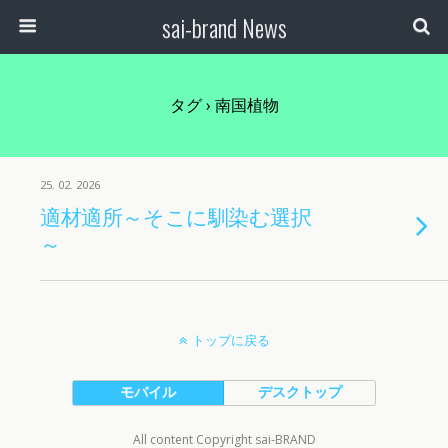
sai-brand News
タグ › 南国植物
25. 02. 2026
適材適所～そこに馴染む選択
～
トップに戻る
モバイル
デスクトップ
All content Copyright sai-BRAND