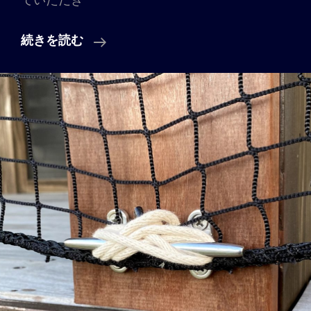
ていただき
台
続きを読む
風
対
策
と
オ
フ
グ
リ
ッ
ド
Vol.3