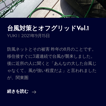
台風対策とオフグリッドVol.1
YUKI
2021年9月15日
防風ネットとその被害 昨年の8月のことです。
移住後すぐに3週連続で台風が襲来しました。
後に近所の人に聞くと「あんなの大した台風じ
ゃなくて、風が強い程度だよ」と言われました
が、関東圏
台
続きを読む
風
対