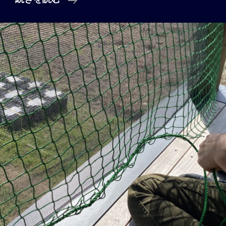
風
対
策
と
オ
フ
グ
リ
ッ
ド
Vol.2