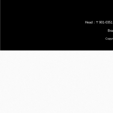
Head：〒901-
B
Copyr